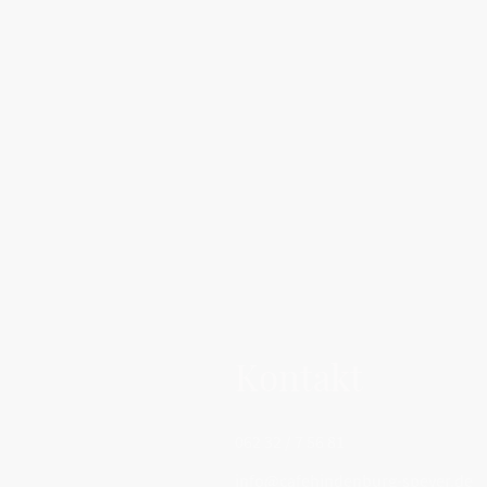
Kontakt
062 32 / 7 56 81
info@cafehindenburg-speyer.de​