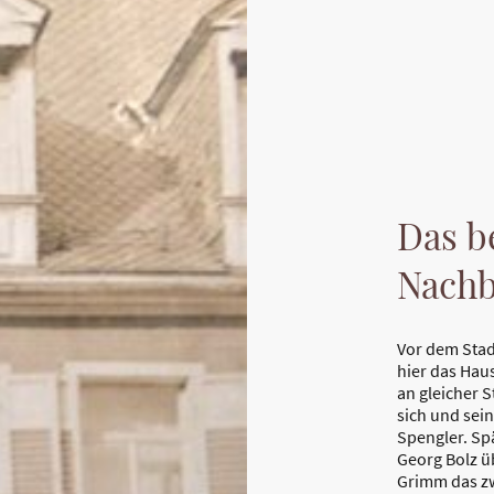
Das b
Nachb
Vor dem Stad
hier das Haus
an gleicher S
sich und sein
Spengler. Sp
Georg Bolz ü
Grimm das zw