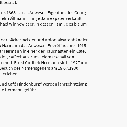
t besitzt.
ens 1868 ist das Anwesen Eigentum des Georg
helm Villmann. Einige Jahre später verkauft
chael Winnewieser, in dessen Familie es bis um
 der Bäckermeister und Kolonialwarenhändler
eb Hermann das Anwesen. Er eröffnet hier 1915
ar Hermann in einer der Haushälften ein Café,
bald „Kaffeehaus zum Feldmarschall von
nennt. Ernst Gottlieb Hermann stirbt 1927 und
 Besuch des Namensgebers am 19.07.1930
iterleben.
 und Café Hindenburg“ werden jahrzehntelang
lie Hermann geführt.