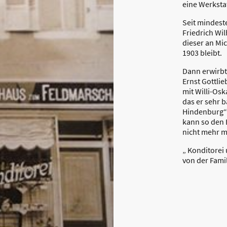
eine Werkstat
Seit mindest
Friedrich Wil
dieser an Mi
1903 bleibt.
Dann erwirbt
Ernst Gottli
mit Willi-Osk
das er sehr 
Hindenburg“ 
kann so den
nicht mehr m
„ Konditorei
von der Fami