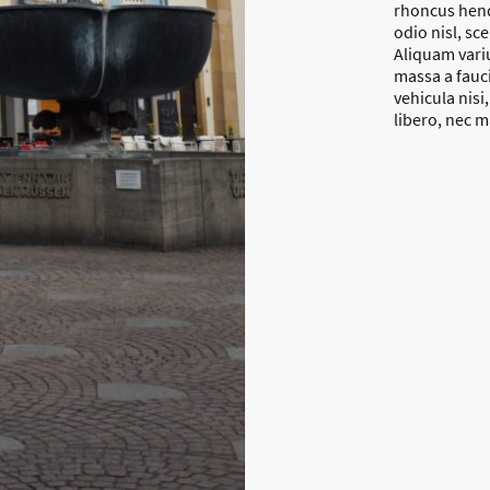
rhoncus hendr
odio nisl, sce
Aliquam variu
massa a fauci
vehicula nisi
libero, nec m