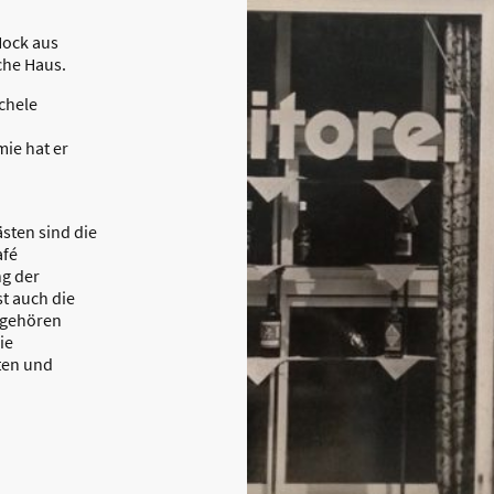
Hock aus
che Haus.
chele
ie hat er
sten sind die
afé
ng der
t auch die
 gehören
ie
lten und